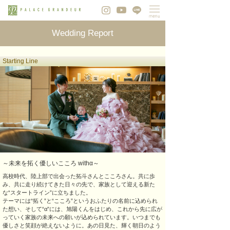
Wedding Report
Starting Line
～未来を拓く優しいこころ withα～
高校時代、陸上部で出会った拓斗さんとこころさん。共に歩
み、共に走り続けてきた日々の先で、家族として迎える新た
な“スタートライン”に立ちました。
テーマには“拓く”と“こころ”というおふたりの名前に込められ
た想い、そして“α”には、旭陽くんをはじめ、これから先に広が
っていく家族の未来への願いが込められています。いつまでも
優しさと笑顔が絶えないように。あの日見た、輝く朝日のよう