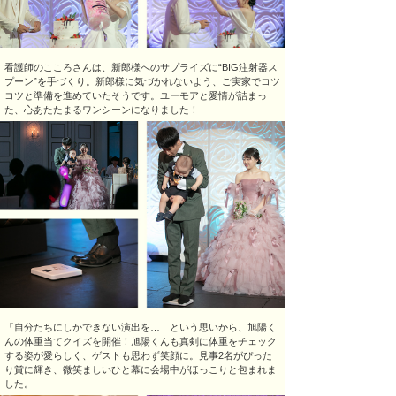
看護師のこころさんは、新郎様へのサプライズに“BIG注射器ス
プーン”を手づくり。新郎様に気づかれないよう、ご実家でコツ
コツと準備を進めていたそうです。ユーモアと愛情が詰まっ
た、心あたたまるワンシーンになりました！
「自分たちにしかできない演出を…」という思いから、旭陽く
んの体重当てクイズを開催！旭陽くんも真剣に体重をチェック
する姿が愛らしく、ゲストも思わず笑顔に。見事2名がぴった
り賞に輝き、微笑ましいひと幕に会場中がほっこりと包まれま
した。