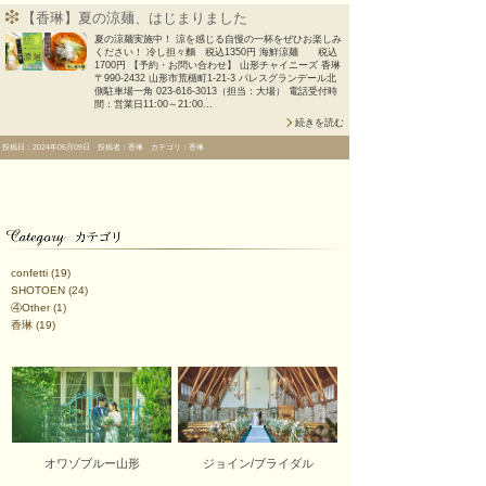
【香琳】夏の涼麺、はじまりました
夏の涼麺実施中！ 涼を感じる自慢の一杯をぜひお楽しみ
ください！ 冷し担々麵 税込1350円 海鮮涼麺 税込
1700円 【予約・お問い合わせ】 山形チャイニーズ 香琳
〒990-2432 山形市荒楯町1-21-3 パレスグランデール北
側駐車場一角 023-616-3013（担当：大場） 電話受付時
間：営業日11:00～21:00...
続きを読む
投稿日：2024年05月09日 投稿者：香琳 カテゴリ：香琳
confetti
(19)
SHOTOEN
(24)
④Other
(1)
香琳
(19)
オワゾブルー山形
ジョイン/ブライダル