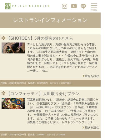
レストランインフォメーション
【SHOTOEN】5月の薪火のひとさら
青々とした葉が茂り、力強い生命力が感じられる季節。
これからの時期にぴったりの薪火のひとさらをご紹介し
ます。 ◇山形牛と筍の薪火焼き 発酵トマトと山の幸
筍の皮の蓋を開けると・・・ 牛骨の中に盛り付けられた
旬の食材がぎっしり。 主役は、薪火で焼いた牛肉。牛骨
髄のだしと、発酵トマト（トマトを塩と昆布と一緒に発
酵させたもの）、木の芽を合わせたこだわりのソースと
ご一緒に。 旬...
続きを読む
投稿日：2024年05月09日 投稿者：SHOTOEN カテゴリ：SHOTOEN
【コンフェッティ】大皿取り分けプラン
写真映え間違いなし！ 親睦会、納涼会に是非ご利用くだ
さい。 ◎個別盛りプラン（全５品）２時間飲み放題付き
お一人様6,000円～ ◎大皿プラン（全９品）２時間飲
み放題付き お一人様7000円～ご予算に応じて承りま
す。 全48種類が入った嬉しい飲み放題付きプランになり
ます。 また、ご予算に合わせたメニューも承ります。
お気軽にご相談ください。 レストランコンフェッテ...
続きを読む
投稿日：2024年05月09日 投稿者：confetti カテゴリ：confetti