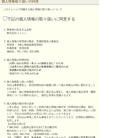
個人情報取り扱いの同意
このフォームで頂戴する個人情報の取り扱いについて
下記の個人情報の取り扱いに同意する
1.
事業者の氏名又は名称
株式会社ジョイン
2.
個人情報の管理者の職名、所属部署及び連絡先
管理者：【個人情報保護管理者】
所属部署：管理本部
連絡先：TEL（023）633-3491
3.
個人情報の利用目的
・
お問い合わせ対応（本人への連絡を含む）のため
・
ご請求された資料の送付及び各種情報のご案内のため
・
見積書の作成及び送付のため
・
当社のサービス向上のため
4.
個人情報取り扱いの委託
当社は事業運営上、前項利用目的の範囲に限って個人情報を外部に委託すること
があります。
この場合、個人情報保護水準の高い委託先を選定し、個人情報の適正管理・機密
保持についての契約を交わし、適切な管理を実施させます。
5.
個人情報の開示等の請求
ご本人様は、当社に対してご自身の個人情報の開示等（利用目的の通知、開示、
内容の訂正・追加・削除、利用の停止または消去、第三者への提供の停止）に関
して、下記の当社問合わせ窓口に申し出ることができます。
その際、当社はお客様ご本人を確認させていただいたうえで、合理的な期間内に
対応します。
【お問合せ窓口】
〒990-2447 山形県山形市元木1丁目13番25号
株式会社ジョイン 個人情報問合せ窓口
TEL（023）633-7733 （受付時間 9:00～17:00）
※
土・日曜日、祝日、年末年始、ゴールデンウィーク、お盆期間は翌営業日以降