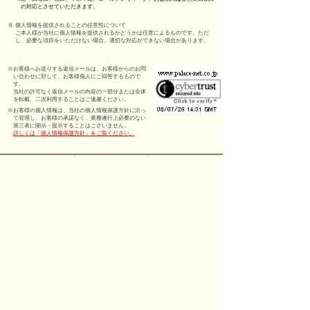
の対応とさせていただきます。
6.
個人情報を提供されることの任意性について
ご本人様が当社に個人情報を提供されるかどうかは任意によるものです。ただ
し、必要な項目をいただけない場合、適切な対応ができない場合があります。
※
お客様へお送りする返信メールは、お客様からのお問
い合わせに対して、お客様個人にご回答するもので
す。
当社の許可なく返信メールの内容の一部分または全体
を転載、二次利用することはご遠慮ください。
※
お客様の個人情報は、当社の個人情報保護方針に沿っ
て管理し、お客様の承諾なく、業務遂行上必要のない
第三者に開示・提示することはございません。
詳しくは「個人情報保護方針」をご覧ください。
確認する
オワゾブルー山形
ジョイン/ブライダル