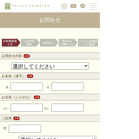
お問合せ
お問合せ内容
お名前（漢字）
姓
名
お名前（ふりがな）
せい
めい
ご住所
〒