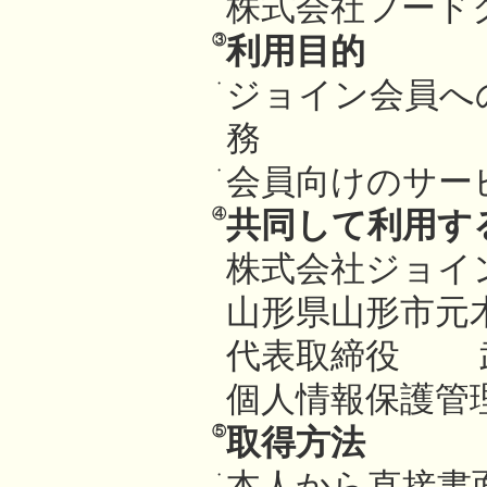
株式会社フード
③
利用目的
・
ジョイン会員へ
務
・
会員向けのサー
④
共同して利用す
株式会社ジョイ
山形県山形市元木
代表取締役 
個人情報保護管
⑤
取得方法
・
本人から直接書