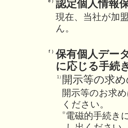
認定個人情報
ｅ）
現在、当社が加
ん。
保有個人デー
ｆ）
に応じる手続
開示等の求め
1）
開示等のお求め
ください。
※
電磁的手続き
し出ください