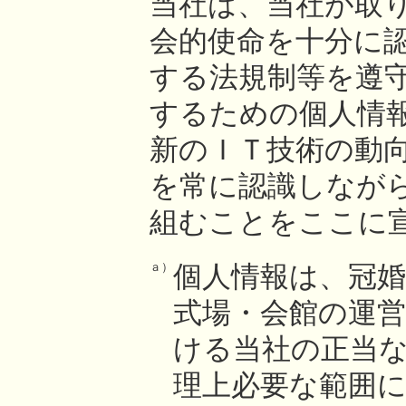
当社は、当社が取
会的使命を十分に
する法規制等を遵
するための個人情
新のＩＴ技術の動
を常に認識しなが
組むことをここに
ａ）
個人情報は、冠婚
式場・会館の運
ける当社の正当
理上必要な範囲