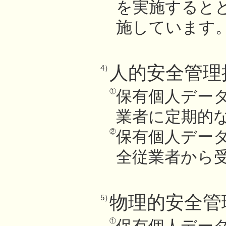
を実施すると
施しています
人的安全管理
4）
①
保有個人デー
業者に定期的
②
保有個人デー
全従業者から
物理的安全管
5）
①