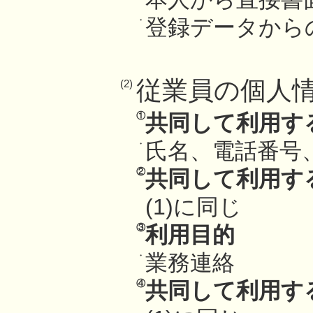
・
登録データから
従業員の個人
(2)
①
共同して利用す
・
氏名、電話番号
②
共同して利用す
(1)に同じ
③
利用目的
・
業務連絡
④
共同して利用す