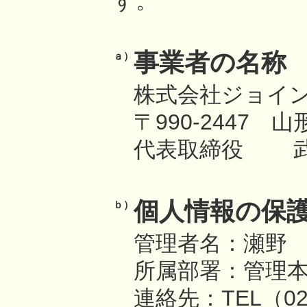
す。
事業者の名称
ａ）
株式会社ジョイ
〒990-2447 
代表取締役 武
個人情報の保
ｂ）
管理者名：瀬野
所属部署：管理
連絡先：TEL（023