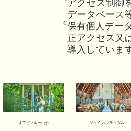
アクセス制御
データベース
②
保有個人デー
正アクセス又
導入していま
オワゾブルー山形
ジョイン/ブライダル