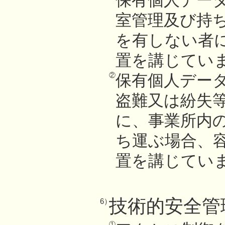
保有個人デー
室管理及び持
を有しない者
置を講じてい
②
保有個人デー
盗難又は紛失
に、事業所内
ち運ぶ場合、
置を講じてい
技術的安全管
6）
①