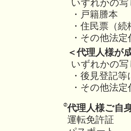
いずれかの写
・
戸籍謄本
・
住民票（続
・
その他法定
＜代理人様が
いずれかの写
・
後見登記等
・
その他法定
②
代理人様ご自
運転免許証