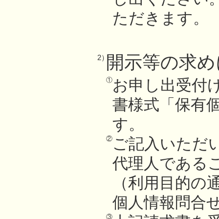
ただきます。
開示等の求め
2）
①
お申し出受付
書様式「保有
す。
②
ご記入いただ
代理人である
（利用目的の
個人情報問合
③