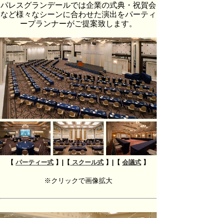
パレスグランデールでは企業の式典・祝賀会
など様々なシーンに合わせた演出をパーティ
ープランナーがご提案致します。
【
パーティー式
】|【
スクール式
】|【
会議式
】
※クリックで画像拡大