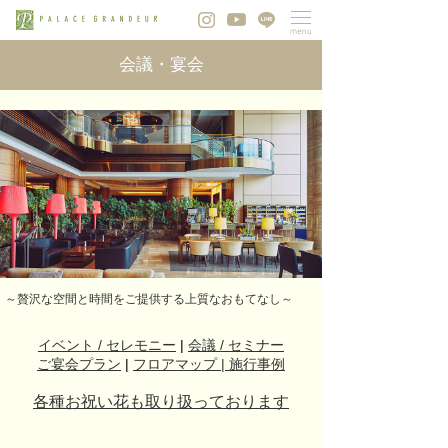
会議・宴会
～贅沢な空間と時間をご提供する上質なおもてなし～
イベント / セレモニー
|
会議 / セミナー
ご宴会プラン
|
フロアマップ |
施行事例
各種お祝い花も取り扱っております