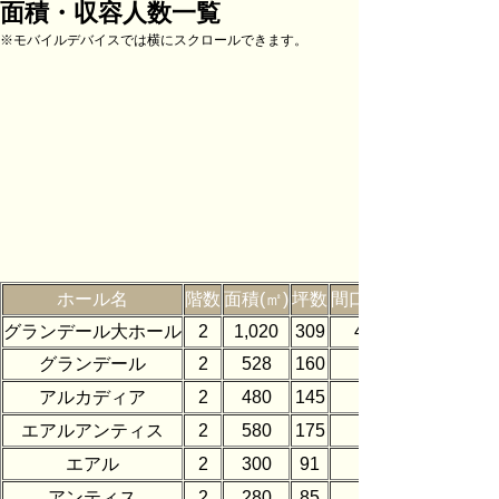
面積・収容人数一覧
※モバイルデバイスでは横にスクロールできます。
ホール名
階数
面積(㎡)
坪数
間口×奥行(㎡)
グランデール大ホール
2
1,020
309
42.5×24
グランデール
2
528
160
アルカディア
2
480
145
エアルアンティス
2
580
175
エアル
2
300
91
アンティス
2
280
85