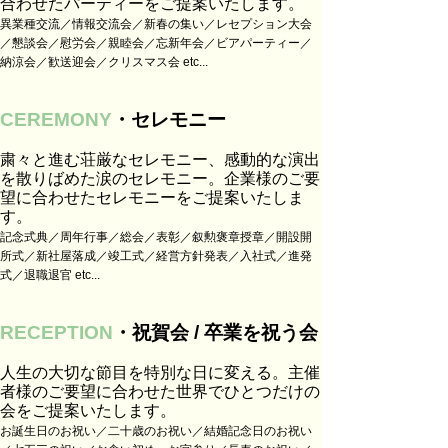
合わせたパーティーをご提案いたします。
異業種交流／情報交流会／新春の集い／レセプション大会
／懇談会／慰労会／親睦会／忘新年会／ビアパーティー／
納涼会／歓送迎会／クリスマス会 etc...
CEREMONY
・セレモニー
粛々と進む荘厳なセレモニー、感動的な演出
を散りばめた涙のセレモニー。企業様のご要
望に合わせたセレモニーをご提案いたしま
す。
記念式典／周年行事／総会／表彰／叙勲褒章授章／開設開
所式／新社屋落成／竣工式／経営方針発表／入社式／進発
式／退職退官 etc...
RECEPTION
・祝賀会 / 卒業を祝う会
人生の大切な節目を特別な日に変える。主催
者様のご要望に合わせた世界でひとつだけの
会をご提案いたします。
お誕生日のお祝い／二十歳のお祝い／結婚記念日のお祝い