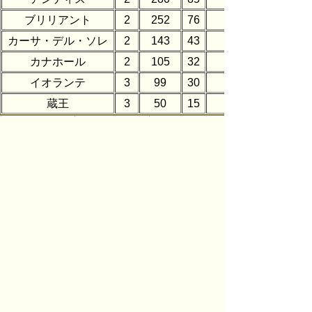
ブリリアント
2
252
76
カーサ・デル・ソレ
2
143
43
カナホール
2
105
32
イオランテ
3
99
30
蔵王
3
50
15
千歳
3
23
7
3.5×6.5
月山
3
25
8
最上
3
28
8
フォレスト
3
64
19
8.5×7.5
フォンティーヌ
3
36
11
カメリア
3
23
7
サフローラ
3
49
41
マグノリア
3
49
41