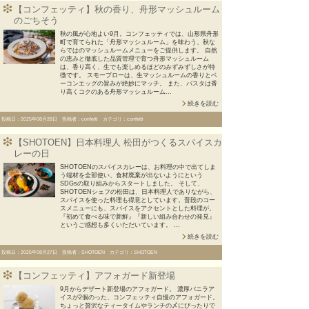
【コンフェッティ】秋の香り、舟形マッシュルーム
のごちそう
秋の風が心地よい9月。コンフェッティでは、山形県舟形
町で育てられた「舟形マッシュルーム」を味わう、秋な
らではのマッシュルームメニューをご提供します。 自然
の恵みと徹底した品質管理で育つ舟形マッシュルーム
は、香り高く、生でも楽しめるほどのみずみずしさが特
徴です。 スモーブローは、生マッシュルームの香りとベ
ーコンエッグの旨みが絶妙にマッチ。 また、パスタは香
り高くコクのある舟形マッシュルーム...
続きを読む
投稿日：2025年08月28日 投稿者：confetti カテゴリ：confetti
【SHOTOEN】日本料理人 松田がつくるスパイスカ
レーの日
SHOTOENのスパイスカレーは、お料理の中で出てしま
う端材を全部使い、食材廃棄が出ないようにという
SDGsの取り組みからスタートしました。 そして、
SHOTOENシェフの松田は、日本料理人でありながら、
スパイスを使った料理も得意としています。普段のコー
スメニューにも、スパイスをアクセントとした料理が。
『初めて食べる味で新鮮』『新しい組み合わせの発見』
というご感想も多くいただいています。 ...
続きを読む
投稿日：2025年08月27日 投稿者：SHOTOEN カテゴリ：SHOTOEN
【コンフェッティ】アフォガード新登場
9月からデザート新登場のアフォガード。 濃厚バニラア
イスが2個のった、コンフェッティ自慢のアフォガード。
ちょっと贅沢なティータイムやランチの〆にぴったりで