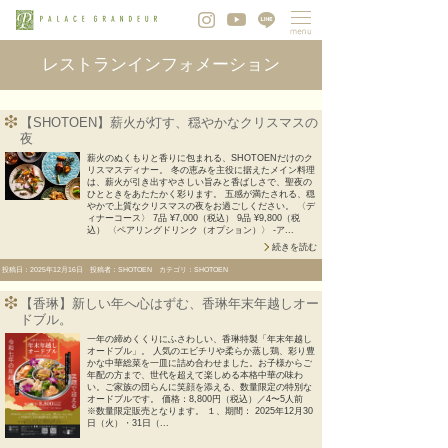
レストランインフォメーション
【SHOTOEN】薪火が灯す、穏やかなクリスマスの
夜
薪火のぬくもりと香りに包まれる、SHOTOENだけのク
リスマスディナー。 冬の恵みを主役に据えたメイン料理
は、薪火が引き出すやさしい旨みと香ばしさで、聖夜の
ひとときをあたたかく彩ります。 五感が満たされる、穏
やかで上質なクリスマスの夜をお過ごしください。 〈デ
ィナーコース〉 7品 ¥7,000（税込） 9品 ¥9,800（税
込） 〈ペアリングドリンク（オプション）〉 -ア...
続きを読む
投稿日：2025年12月16日 投稿者：SHOTOEN カテゴリ：SHOTOEN
【香琳】新しい年へ心はずむ、香琳年末年越しオー
ドブル。
一年の締めくくりにふさわしい、香琳特製「年末年越し
オードブル」。 人気のエビチリや柔らか蒸し鶏、彩り豊
かな中華総菜を一皿に詰め合わせました。お子様からご
年配の方まで、世代を超えて楽しめる本格中華の味わ
い。ご家族の団らんに笑顔を添える、数量限定の特別な
オードブルです。 価格：8,800円（税込）／4〜5人前
※数量限定販売となります。 １、期間： 2025年12月30
日（火）・31日（...