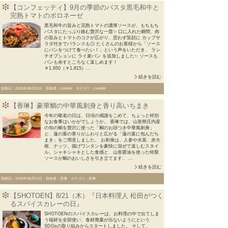
【コンフェッティ】9月の季節のパスタ黒毛和牛と
完熟トマトのボロネーゼ
黒毛和牛の旨みと完熟トマトの濃厚ソースが、もちもち
パスタにたっぷり絡む贅沢な一皿✨ 口に入れた瞬間、肉
の旨みとトマトのコクが広がり、思わず笑顔に カップサ
ラダ付きでバランスも◎ たくさんのお客様から「ソース
にパンをつけて食べたい！」という声をいただき、 ラン
チオプションに ライ麦パン を追加しました✨ ソースも
パンも余すところなく楽しめます！
￥1,650（￥1,815）...
続きを読む
投稿日：2025年08月25日 投稿者：confetti カテゴリ：confetti
【香琳】豪華鯛の中華風刺身と香り高いちまき
今年の敬老の日は、日頃の感謝をこめて、ちょっと特別
なお食事はいかがでしょうか。 香琳では、山形県庄内産
の旬の鯛を贅沢に使った「鯛のお頭つき中華風刺身」
と、蓮の葉の香りがふわりと広がる「蓮の葉に包んだち
まき」をご用意しました。 お刺身は、人参や水菜、赤大
根、ナッツ、揚げワンタンを豪快に混ぜて楽しむスタイ
ル。シャキシャキとした食感と、山形醤油を使った特製
ソースが鯛のおいしさを引き立てます。 ...
続きを読む
投稿日：2025年08月21日 投稿者：香琳 カテゴリ：香琳
【SHOTOEN】8/21（木）『日本料理人 松田がつく
るスパイスカレーの日』
SHOTOENのスパイスカレーは、お料理の中で出てしま
う端材を全部使い、食材廃棄が出ないようにという
SDGsの取り組みからスタートしました。 そして、