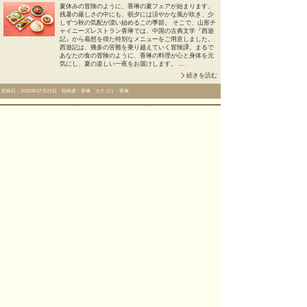
夏休みの冒険のように、香琳の夏フェアが始まります。
残暑の厳しさの中にも、朝夕には涼やかな風が吹き、少
しずつ秋の気配が漂い始めるこの季節。 そこで、山形チ
ャイニーズレストラン香琳では、中国の古典文学『西遊
記』から着想を得た特別なメニューをご用意しました。
西遊記は、幾多の苦難を乗り越えていく冒険譚。まるで
あなたの食の冒険のように、香琳の料理が心と身体を元
気にし、夏の楽しい一夜をお届けします。 ...
続きを読む
投稿日：2025年07月22日 投稿者：香琳 カテゴリ：香琳
【SHOTOEN】日本料理人 松田がつくるスパイスカ
レーの日
SHOTOENのスパイスカレーは、お料理の中で出てしま
う端材を全部使い、食材廃棄が出ないようにという
SDGsの取り組みからスタートしました。 そして、
SHOTOENシェフの松田は、日本料理人でありながら、
スパイスを使った料理も得意としています。普段のコー
スメニューにも、スパイスをアクセントとした料理が。
『初めて食べる味で新鮮』『新しい組み合わせの発見』
というご感想も多くいただいています。 ...
続きを読む
投稿日：2025年07月03日 投稿者：SHOTOEN カテゴリ：SHOTOEN
【香琳】星空の杏仁豆腐
華やかでかわいらしいトッピングが魅力の、七夕の星空
をイメージした香琳特製杏仁豆腐（税込600円）。 織姫
と彦星が渡る天の川をアラザンで表現し、ブルーキュラ
ソーのゼリーが爽やかさを添えます。 オレンジ果皮の香
りとほろ苦さがアクセント。杏仁の優しい香り、とろけ
るような口どけとほんのりした酸味を楽しめる一品で