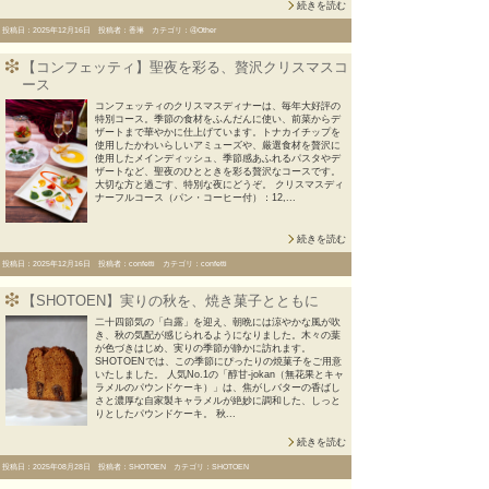
続きを読む
投稿日：2025年12月16日 投稿者：香琳 カテゴリ：④Other
【コンフェッティ】聖夜を彩る、贅沢クリスマスコ
ース
コンフェッティのクリスマスディナーは、毎年大好評の
特別コース。季節の食材をふんだんに使い、前菜からデ
ザートまで華やかに仕上げています。トナカイチップを
使用したかわいらしいアミューズや、厳選食材を贅沢に
使用したメインディッシュ、季節感あふれるパスタやデ
ザートなど、聖夜のひとときを彩る贅沢なコースです。
大切な方と過ごす、特別な夜にどうぞ。 クリスマスディ
ナーフルコース（パン・コーヒー付）：12,...
続きを読む
投稿日：2025年12月16日 投稿者：confetti カテゴリ：confetti
【SHOTOEN】実りの秋を、焼き菓子とともに
二十四節気の「白露」を迎え、朝晩には涼やかな風が吹
き、秋の気配が感じられるようになりました。木々の葉
が色づきはじめ、実りの季節が静かに訪れます。
SHOTOENでは、この季節にぴったりの焼菓子をご用意
いたしました。 人気No.1の「醇甘-jokan（無花果とキャ
ラメルのパウンドケーキ）」は、焦がしバターの香ばし
さと濃厚な自家製キャラメルが絶妙に調和した、しっと
りとしたパウンドケーキ。 秋...
続きを読む
投稿日：2025年08月28日 投稿者：SHOTOEN カテゴリ：SHOTOEN