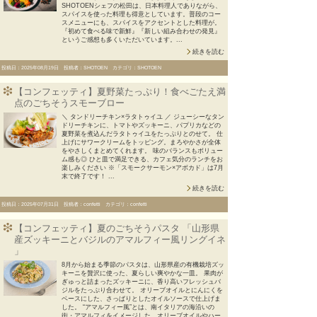
SHOTOENシェフの松田は、日本料理人でありながら、
スパイスを使った料理も得意としています。普段のコー
スメニューにも、スパイスをアクセントとした料理が。
『初めて食べる味で新鮮』『新しい組み合わせの発見』
というご感想も多くいただいています。...
続きを読む
投稿日：2025年08月19日 投稿者：SHOTOEN カテゴリ：SHOTOEN
【コンフェッティ】夏野菜たっぷり！食べごたえ満
点のごちそうスモーブロー
＼ タンドリーチキン×ラタトゥイユ ／ ジューシーなタン
ドリーチキンに、トマトやズッキーニ、パプリカなどの
夏野菜を煮込んだラタトゥイユをたっぷりとのせて。 仕
上げにサワークリームをトッピング。まろやかさが全体
をやさしくまとめてくれます。 味のバランスもボリュー
ム感も◎ ひと皿で満足できる、カフェ気分のランチをお
楽しみください ※「スモークサーモン×アボカド」は7月
末で終了です！ ...
続きを読む
投稿日：2025年07月31日 投稿者：confetti カテゴリ：confetti
【コンフェッティ】夏のごちそうパスタ 「山形県
産ズッキーニとバジルのアマルフィー風リングイネ
」
8月から始まる季節のパスタは、山形県産の有機栽培ズッ
キーニを贅沢に使った、夏らしい爽やかな一皿。 果肉が
ぎゅっと詰まったズッキーニに、香り高いフレッシュバ
ジルをたっぷり合わせて。 オリーブオイルとにんにくを
ベースにした、さっぱりとしたオイルソースで仕上げま
した。 “アマルフィー風”とは、南イタリアの海沿いの
街・アマルフィをイメージした、オリーブオイルやハー