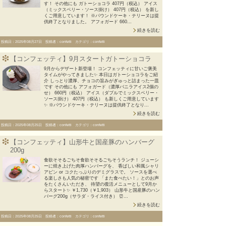
す！ その他にも ガトーショコラ 407円（税込） アイス
（ミックスベリー・ソース掛け） 407円（税込） を新し
くご用意しています！ ※パウンドケーキ・テリーヌは提
供終了となりました。 アフォガード 660...
続きを読む
投稿日：2025年08月27日 投稿者：confetti カテゴリ：confetti
【コンフェッティ】9月スタートガトーショコラ
9月からデザート新登場！ コンフェッティに甘いご褒美
タイムがやってきました✨ 本日はガトーショコラをご紹
介 しっとり濃厚、チョコの旨みがぎゅっと詰まった一皿
です その他にも アフォガード（濃厚バニラアイス2個の
せ） 660円（税込） アイス（ダブルでミックスベリー・
ソース掛け） 407円（税込） も新しくご用意しています
✨ ※パウンドケーキ・テリーヌは提供終了となり...
続きを読む
投稿日：2025年08月25日 投稿者：confetti カテゴリ：confetti
【コンフェッティ】山形牛と国産豚のハンバーグ
200g
食欲そそるごちそ食欲そそるごちそうランチ！ ジューシ
ーに焼き上げた肉厚ハンバーグを、 香ばしい和風シャリ
アピン or コクたっぷりのデミグラスで。 ソースを選べ
る楽しさも人気の秘密です 「また食べたい！」とのお声
をたくさんいただき、 待望の復活メニューとして9月か
らスタート✨ ￥1,730（￥1,903） 山形牛と国産豚のハン
バーグ200g（サラダ・ライス付き） ⏰...
続きを読む
投稿日：2025年08月25日 投稿者：confetti カテゴリ：confetti