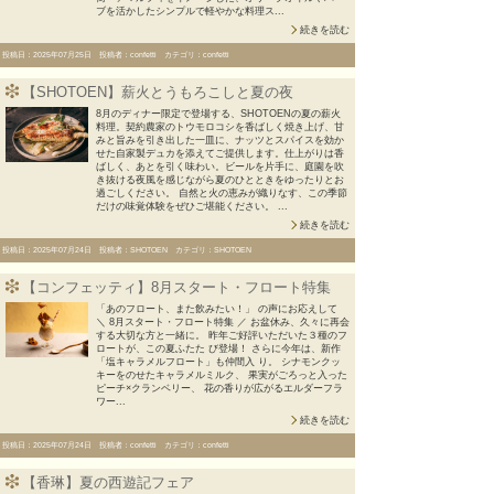
ブを活かしたシンプルで軽やかな料理ス...
続きを読む
投稿日：2025年07月25日 投稿者：confetti カテゴリ：confetti
【SHOTOEN】薪火とうもろこしと夏の夜
8月のディナー限定で登場する、SHOTOENの夏の薪火
料理。契約農家のトウモロコシを香ばしく焼き上げ、甘
みと旨みを引き出した一皿に、ナッツとスパイスを効か
せた自家製デュカを添えてご提供します。仕上がりは香
ばしく、あとを引く味わい。ビールを片手に、庭園を吹
き抜ける夜風を感じながら夏のひとときをゆったりとお
過ごしください。 自然と火の恵みが織りなす、この季節
だけの味覚体験をぜひご堪能ください。 ...
続きを読む
投稿日：2025年07月24日 投稿者：SHOTOEN カテゴリ：SHOTOEN
【コンフェッティ】8月スタート・フロート特集
「あのフロート、また飲みたい！」 の声にお応えして
＼ 8月スタート・フロート特集 ／ お盆休み、久々に再会
する大切な方と一緒に。 昨年ご好評いただいた３種のフ
ロートが、この夏ふたた び登場！ さらに今年は、新作
「塩キャラメルフロート」も仲間入 り。 シナモンクッ
キーをのせたキャラメルミルク、 果実がごろっと入った
ピーチ×クランベリー、 花の香りが広がるエルダーフラ
ワー...
続きを読む
投稿日：2025年07月24日 投稿者：confetti カテゴリ：confetti
【香琳】夏の西遊記フェア