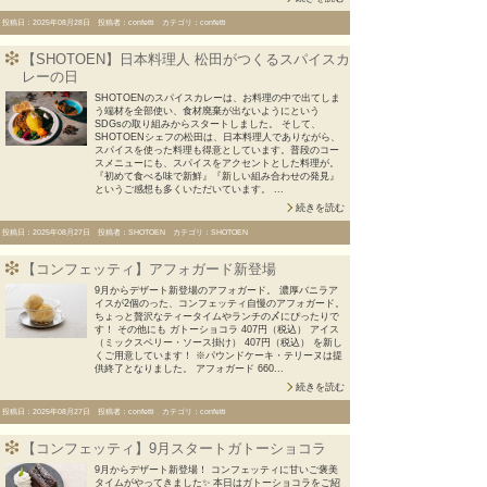
投稿日：2025年08月28日 投稿者：confetti カテゴリ：confetti
【SHOTOEN】日本料理人 松田がつくるスパイスカ
レーの日
SHOTOENのスパイスカレーは、お料理の中で出てしま
う端材を全部使い、食材廃棄が出ないようにという
SDGsの取り組みからスタートしました。 そして、
SHOTOENシェフの松田は、日本料理人でありながら、
スパイスを使った料理も得意としています。普段のコー
スメニューにも、スパイスをアクセントとした料理が。
『初めて食べる味で新鮮』『新しい組み合わせの発見』
というご感想も多くいただいています。 ...
続きを読む
投稿日：2025年08月27日 投稿者：SHOTOEN カテゴリ：SHOTOEN
【コンフェッティ】アフォガード新登場
9月からデザート新登場のアフォガード。 濃厚バニラア
イスが2個のった、コンフェッティ自慢のアフォガード。
ちょっと贅沢なティータイムやランチの〆にぴったりで
す！ その他にも ガトーショコラ 407円（税込） アイス
（ミックスベリー・ソース掛け） 407円（税込） を新し
くご用意しています！ ※パウンドケーキ・テリーヌは提
供終了となりました。 アフォガード 660...
続きを読む
投稿日：2025年08月27日 投稿者：confetti カテゴリ：confetti
【コンフェッティ】9月スタートガトーショコラ
9月からデザート新登場！ コンフェッティに甘いご褒美
タイムがやってきました✨ 本日はガトーショコラをご紹