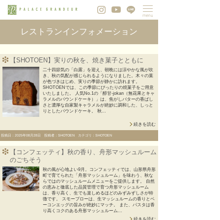
レストランインフォメーション
【SHOTOEN】実りの秋を、焼き菓子とともに
二十四節気の「白露」を迎え、朝晩には涼やかな風が吹
き、秋の気配が感じられるようになりました。木々の葉
が色づきはじめ、実りの季節が静かに訪れます。
SHOTOENでは、この季節にぴったりの焼菓子をご用意
いたしました。 人気No.1の「醇甘-jokan（無花果とキャ
ラメルのパウンドケーキ）」は、焦がしバターの香ばし
さと濃厚な自家製キャラメルが絶妙に調和した、しっと
りとしたパウンドケーキ。 秋...
続きを読む
投稿日：2025年08月28日 投稿者：SHOTOEN カテゴリ：SHOTOEN
【コンフェッティ】秋の香り、舟形マッシュルーム
のごちそう
秋の風が心地よい9月。コンフェッティでは、山形県舟形
町で育てられた「舟形マッシュルーム」を味わう、秋な
らではのマッシュルームメニューをご提供します。 自然
の恵みと徹底した品質管理で育つ舟形マッシュルーム
は、香り高く、生でも楽しめるほどのみずみずしさが特
徴です。 スモーブローは、生マッシュルームの香りとベ
ーコンエッグの旨みが絶妙にマッチ。 また、パスタは香
り高くコクのある舟形マッシュルーム...
続きを読む