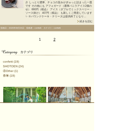
介 しっとり濃厚、チョコの旨みがぎゅっと詰まった一皿
です その他にも アフォガード（濃厚バニラアイス2個の
せ） 660円（税込） アイス（ダブルでミックスベリー・
ソース掛け） 407円（税込） も新しくご用意しています
✨ ※パウンドケーキ・テリーヌは提供終了となり...
続きを読む
投稿日：2025年08月25日 投稿者：confetti カテゴリ：confetti
1
2
confetti
(19)
SHOTOEN
(24)
④Other
(1)
香琳
(19)
オワゾブルー山形
ジョイン/ブライダル