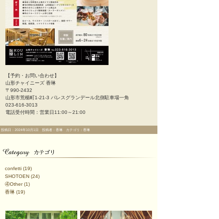
【予約・お問い合わせ】
山形チャイニーズ 香琳
〒990-2432
山形市荒楯町1-21-3 パレスグランデール北側駐車場一角
023-616-3013
電話受付時間：営業日11:00～21:00
投稿日：2024年10月1日 投稿者：香琳 カテゴリ：香琳
confetti
(19)
SHOTOEN
(24)
④Other
(1)
香琳
(19)