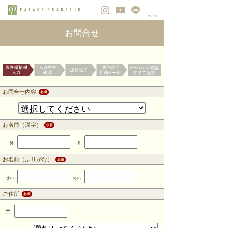
お問合せ
お問合せ内容
お名前（漢字）
姓
名
お名前（ふりがな）
せい
めい
ご住所
〒