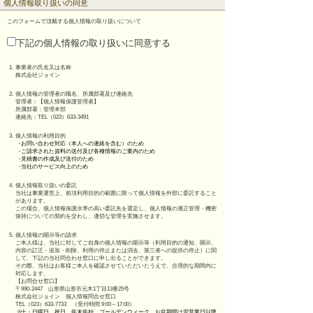
個人情報取り扱いの同意
このフォームで頂戴する個人情報の取り扱いについて
下記の個人情報の取り扱いに同意する
1.
事業者の氏名又は名称
株式会社ジョイン
2.
個人情報の管理者の職名、所属部署及び連絡先
管理者：【個人情報保護管理者】
所属部署：管理本部
連絡先：TEL（023）633-3491
3.
個人情報の利用目的
・
お問い合わせ対応（本人への連絡を含む）のため
・
ご請求された資料の送付及び各種情報のご案内のため
・
見積書の作成及び送付のため
・
当社のサービス向上のため
4.
個人情報取り扱いの委託
当社は事業運営上、前項利用目的の範囲に限って個人情報を外部に委託すること
があります。
この場合、個人情報保護水準の高い委託先を選定し、個人情報の適正管理・機密
保持についての契約を交わし、適切な管理を実施させます。
5.
個人情報の開示等の請求
ご本人様は、当社に対してご自身の個人情報の開示等（利用目的の通知、開示、
内容の訂正・追加・削除、利用の停止または消去、第三者への提供の停止）に関
して、下記の当社問合わせ窓口に申し出ることができます。
その際、当社はお客様ご本人を確認させていただいたうえで、合理的な期間内に
対応します。
【お問合せ窓口】
〒990-2447 山形県山形市元木1丁目13番25号
株式会社ジョイン 個人情報問合せ窓口
TEL（023）633-7733 （受付時間 9:00～17:00）
※
土・日曜日、祝日、年末年始、ゴールデンウィーク、お盆期間は翌営業日以降