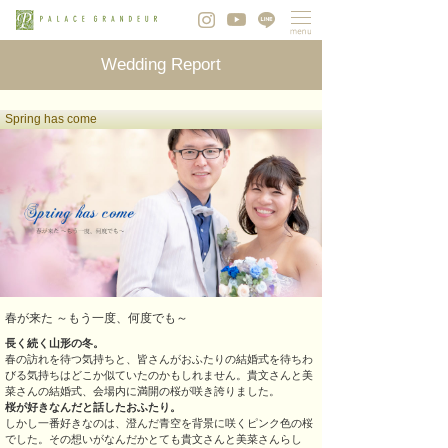
Wedding Report
Spring has come
春が来た ～もう一度、何度でも～
長く続く山形の冬。
春の訪れを待つ気持ちと、皆さんがおふたりの結婚式を待ちわ
びる気持ちはどこか似ていたのかもしれません。貴文さんと美
菜さんの結婚式、会場内に満開の桜が咲き誇りました。
桜が好きなんだと話したおふたり。
しかし一番好きなのは、澄んだ青空を背景に咲くピンク色の桜
でした。その想いがなんだかとても貴文さんと美菜さんらし