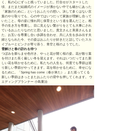
く、私の心にずっと残っていました。打合せがスタートした
頃、まだまだ結婚式のイメージが沸かない中でも確かにあった
「家族のために」というおふたりの想い。決して多くはない言
葉のやり取りでも、心の中ではいつだって家族が理解し合って
いたこと。母の姿に憧れ同じ保育士という道を選んだこと。相
手の生き方を尊重し、目に見えない繋がりをとても大事にされ
ているおふたりなのだと思いました。貴文さんと美菜さんもま
た、お互いを尊重し合い歩調を合わせ、共に人生を歩み出す夫
婦となられた今、その姿はおふたりが好きだと話していたスカ
イブルーとピンクが寄り添う、青空と桜のようでした。
雪解けと春の訪れを待つ
つぼみを膨らませ色付き、やっと花が開く桜の姿。花が散り葉
を付けまた長く厳しい冬を迎えます。それはいつだってまた新
しい花を咲かせるために。私たちの人生も、何度でも季節は巡
り新しい季節がやってきます。花を咲かせるために、幸せにな
るために。「Spring has come（春が来た）」また巡ってくる
新しい季節はきっとまたおふたりの背中を押してくれます。 ウ
エディングプランナー 小島重治