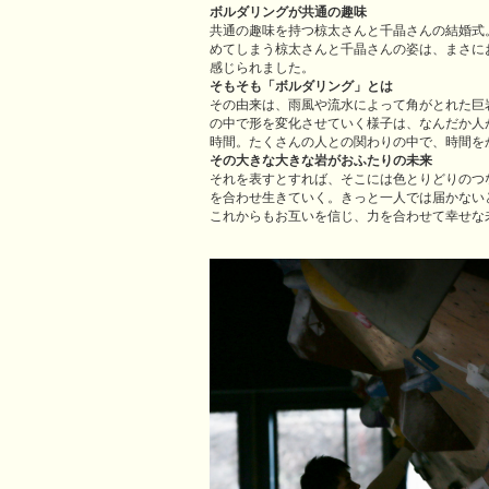
ボルダリングが共通の趣味
共通の趣味を持つ椋太さんと千晶さんの結婚式
めてしまう椋太さんと千晶さんの姿は、まさに
感じられました。
そもそも「ボルダリング」とは
その由来は、雨風や流水によって角がとれた巨
の中で形を変化させていく様子は、なんだか人
時間。たくさんの人との関わりの中で、時間を
その大きな大きな岩がおふたりの未来
それを表すとすれば、そこには色とりどりのつなが
を合わせ生きていく。きっと一人では届かない
これからもお互いを信じ、力を合わせて幸せな