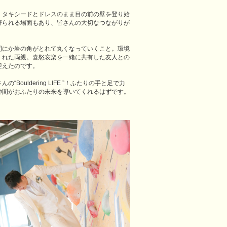
。タキシードとドレスのまま目の前の壁を登り始
寄られる場面もあり、皆さんの大切なつながりが
間にか岩の角がとれて丸くなっていくこと。環境
くれた両親。喜怒哀楽を一緒に共有した友人との
迎えたのです。
ldering LIFE ”！ふたりの手と足で力
仲間がおふたりの未来を導いてくれるはずです。