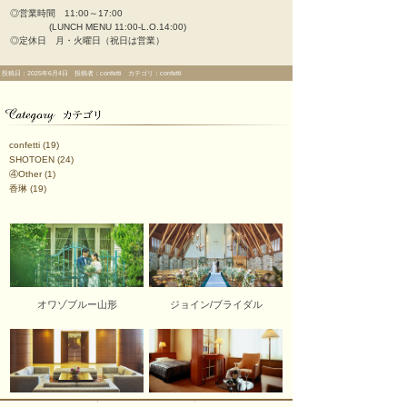
◎営業時間 11:00～17:00
(LUNCH MENU 11:00-L.O.14:00)
◎定休日 月・火曜日（祝日は営業）
投稿日：2025年6月4日 投稿者：confetti カテゴリ：confetti
confetti
(19)
SHOTOEN
(24)
④Other
(1)
香琳
(19)
オワゾブルー山形
ジョイン/ブライダル