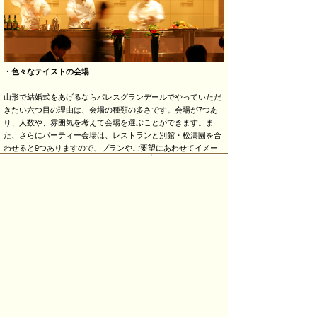
・色々なテイストの会場
山形で結婚式をあげるならパレスグランデールでやっていただ
きたい六つ目の理由は、会場の種類の多さです。会場が7つあ
り、人数や、雰囲気を考えて会場を選ぶことができます。ま
た、さらにパーティー会場は、レストランと別館・松濤園を合
わせると9つありますので、プランやご要望にあわせてイメー
ジ通りの結婚式をすることができます。
ぜひ、 山形で結婚式をあげるならパレスグランデールをご利用
ください。
（55周年記念 「感謝」 スタッフ一同）
<<First
<Prev
Next>
Last_>>