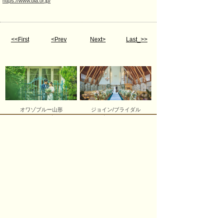
https://www.bia.or.jp/
<<First
<Prev
Next>
Last_>>
オワゾブルー山形
ジョイン/ブライダル
会議・宴会
ご宿泊のご案内