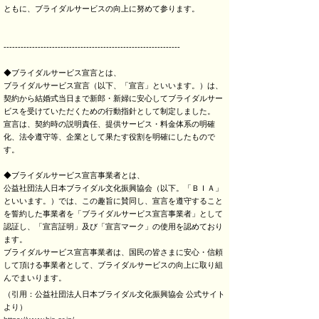
ともに、ブライダルサービスの向上に努めて参ります。
--------------------------------------------------------------
◆ブライダルサービス宣言とは、
ブライダルサービス宣言（以下、「宣言」といいます。）は、
契約から結婚式当日まで新郎・新婦に安心してブライダルサー
ビスを受けていただくための行動指針として制定しました。
宣言は、契約時の説明責任、提供サービス・料金体系の明確
化、法令遵守等、企業として果たす役割を明確にしたもので
す。
◆ブライダルサービス宣言事業者とは、
公益社団法人日本ブライダル文化振興協会（以下。「ＢＩＡ」
といいます。）では、この趣旨に賛同し、宣言を遵守すること
を誓約した事業者を「ブライダルサービス宣言事業者」として
認証し、「宣言証明」及び「宣言マーク」の使用を認めており
ます。
ブライダルサービス宣言事業者は、国民の皆さまに安心・信頼
して頂ける事業者として、ブライダルサービスの向上に取り組
んでまいります。
（引用：公益社団法人日本ブライダル文化振興協会 公式サイト
より）