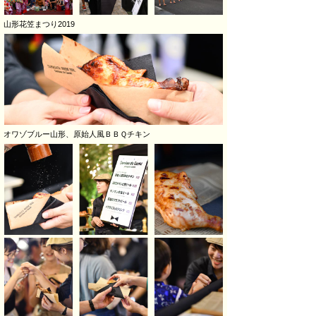
山形花笠まつり2019
オワゾブルー山形、原始人風ＢＢＱチキン