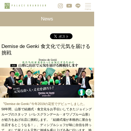
News
Demise de Genki 食文化で元気を届ける
挑戦
〝Demise de Genki ″今年2019の花笠でデビューしました。
58年間、山形で結婚式・食文化をお手伝いしてきたジョイング
ループのスタッフ（パレスグランデール・オワゾブルー山形）
が総力をあげ出店に挑戦します。「結婚式場が本格的に屋台を
出店するとこうなる！」、ディシプルシェフが味に自信を持っ
て、そして何よりも元気に地域を盛り上げる為に行います。地