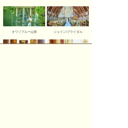
オワゾブルー山形
ジョイン/ブライダル
会議・宴会
ご宿泊のご案内
パレスグランデール
〒990-2432 山形市荒楯町1-17-40
TEL.
023-633-3313
FAX.023-633-3159