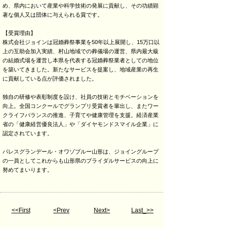
め、県内において産業や科学技術の発展に貢献し、その功績顕
著な個人又は団体に与えられる賞です。
【受賞理由】
株式会社ジョインは冠婚葬祭事業を50年以上展開し、15万口以
上の互助会加入実績、村山地域での葬儀場の運営、県内最大級
の結婚式場を運営し本県を代表する冠婚葬祭業者としての地位
を築いてきました。新たなサービスを提案し、地域産業の再生
に貢献している点が評価されました。
独自の研修や表彰制度を設け、社員の技術とモチベーションを
向上。全国コンクールでグランプリ受賞者を輩出し、またワー
クライフバランスの推進、子育てや健康管理を支援。経済産業
省の「健康経営優良法人」や「ダイヤモンドスマイル企業」に
認定されています。
パレスグランデール・オワゾブルー山形は、ジョイングループ
の一員としてこれからも山形県のブライダルサービスの向上に
努めてまいります。
<<First
<Prev
Next>
Last_>>