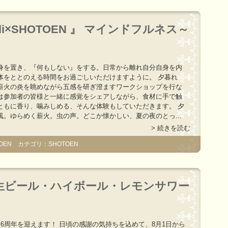
Oli×SHOTOEN 』 マインドフルネス～
身を置き、『何もしない』をする。日常から離れ自分自身を内
体をととのえる時間をお過ごしいただけますように。 夕暮れ
薪火の炎を眺めながら五感を研ぎ澄ますワークショップを行な
は参加者の皆様と一緒に感覚をシェアしながら、食材に手で触
ともに香り、噛みしめる、そんな体験もしていただきます。 夕
風。ゆらめく薪火。虫の声。どこか懐かしい、夏の夜のとっ...
> 続きを読む
OEN カテゴリ：SHOTOEN
生ビール・ハイボール・レモンサワー
は6周年を迎えます！ 日頃の感謝の気持ちを込めて、8月1日から