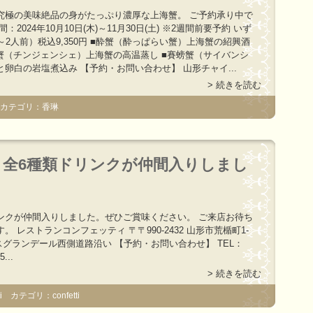
究極の美味絶品の身がたっぷり濃厚な上海蟹。 ご予約承り中で
：2024年10月10日(木)～11月30日(土) ※2週間前要予約 いず
～2人前）税込9,350円 ■酔蟹（酔っぱらい蟹）上海蟹の紹興酒
蒸蟹（チンジェンシェ）上海蟹の高温蒸し ■賽螃蟹（サイバンシ
卵白の岩塩煮込み 【予約・お問い合わせ】 山形チャイ...
> 続きを読む
 カテゴリ：香琳
全6種類ドリンクが仲間入りしまし
ンクが仲間入りしました。ぜひご賞味ください。 ご来店お待ち
。 レストランコンフェッティ 〒〒990-2432 山形市荒楯町1-
パレスグランデール西側道路沿い 【予約・お問い合わせ】 TEL：
5...
> 続きを読む
 カテゴリ：confetti