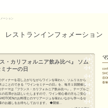
ォメーション
レストランインフォメーション
ランス・カリフォルニア飲み比べ』 ソム
セミナーの日
conf
SH
④Ot
ENのディナーを召し上がりながらワインを味わい、ソムリエから
香琳
学ぶことのできる『ワインセミナーの日』を、毎月１回開催し
月のテーマは『フランス・カリフォルニア飲み比べ』。テーブルご
エの石澤がお話しいたしますので、ワイン初心者の方もご安心
SHOTOENのお料理とのマリアージュを味わいながら学べるセ
のお越しをお待ちしております。 ◆開催...