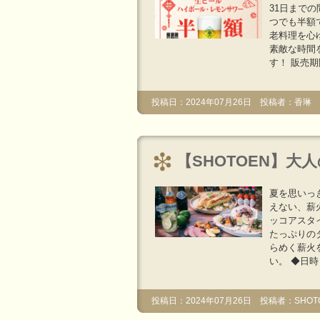
31日まで
つでも半額
老料理を心
素敵な時間
す！ 販売期間
投稿日：2024年07月26日 投稿者：香琳
【SHOTOEN】大
夏を思いっ
えない、薪
ッコアスタ
たっぷりの
らめく薪火
い。 ◆日時 8/
投稿日：2024年07月26日 投稿者：SHOT