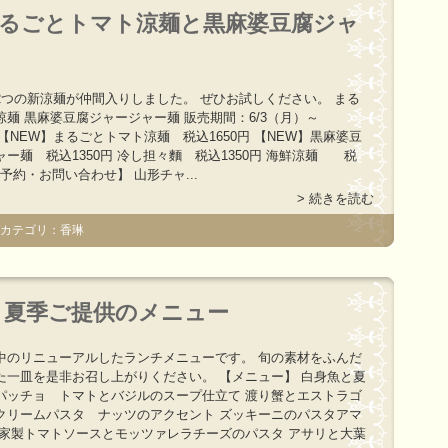
まるごとトマト涼麺と黒麻婆豆腐ジャ
より2つの新涼麺が仲間入りしました。 ぜひお試しください。 まる
麺 黒麻婆豆腐ジャージャー麺 販売期間：6/3（月）～
） 【NEW】まるごとトマト涼麺 税込1650円 【NEW】黒麻婆豆
ー麺 税込1350円 冷し担々麵 税込1350円 海鮮涼麺 税
 【予約・お問い合わせ】 山形チャ...
> 続きを読む
 カテゴリ：香琳
】夏季ご提供のメニュー
中のリニューアルしたランチメニューです。 旬の素材をふんだ
た一皿を是非お召し上がりください。 【メニュー】 白身魚と夏
パッチョ トマトとバジルのスープ仕立て 渡り蟹とエストラゴ
クリームパスタ ナッツのアクセント ズッキーニのパスタアマ
自家製トマトソースとモッツァレラチーズのパスタ アサリと大葉