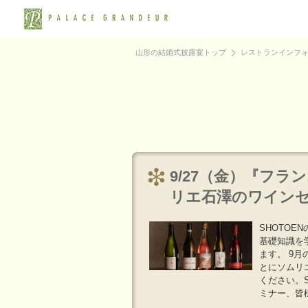
山形の結婚式披露宴トップ
レストランインフ
9/27（金）『フ
リエ石澤のワイン
SHOTO
基礎知識を
ます。 9
とにソムリ
ください。
ミナー、皆様