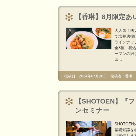
【香琳】8月限定あ
大人気！四
て塩鶏唐揚
ラインナップ
全3種 税込
ーマンの細
四...
投稿日：2024年07月26日 投稿者：香琳
【SHOTOEN】
ンセミナー
SHOTO
基礎知識を
回開催しま