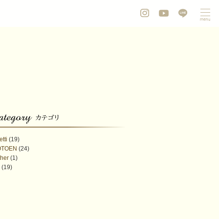
etti
(19)
OTOEN
(24)
her
(1)
(19)