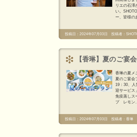
リエの石澤
い。SHO
ー、皆様のお
投稿日：2024年07月03日 投稿者：SHOT
【香琳】夏のご宴
香琳の夏メ
夏のご宴会プ
19：30、
迎サービス
免疫蒸しス
プ レモン..
投稿日：2024年07月03日 投稿者：香琳