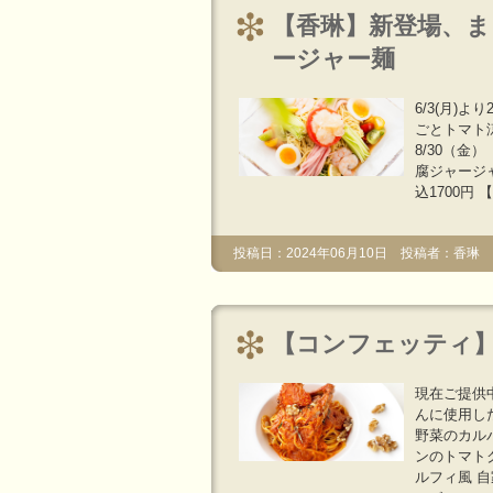
【香琳】新登場、
ージャー麺
6/3(月)
ごとトマト涼
8/30（金
腐ジャージャ
込1700円
投稿日：2024年06月10日 投稿者：香琳
【コンフェッティ
現在ご提供
んに使用し
野菜のカル
ンのトマト
ルフィ風 