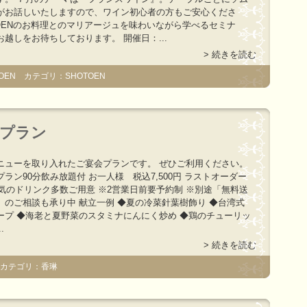
がお話しいたしますので、ワイン初心者の方もご安心くださ
TOENのお料理とのマリアージュを味わいながら学べるセミナ
越しをお待ちしております。 開催日：...
> 続きを読む
OEN カテゴリ：SHOTOEN
会プラン
ニューを取り入れたご宴会プランです。 ぜひご利用ください。
ラン90分飲み放題付 お一人様 税込7,500円 ラストオーダー
人気のドリンク多数ご用意 ※2営業日前要予約制 ※別途「無料送
」のご相談も承り中 献立一例 ◆夏の冷菜針葉樹飾り ◆台湾式
ープ ◆海老と夏野菜のスタミナにんにく炒め ◆鶏のチューリッ
.
> 続きを読む
 カテゴリ：香琳