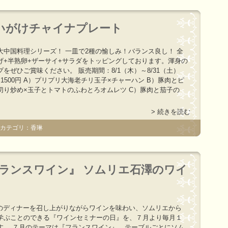
いがけチャイナプレート
大中国料理シリーズ！ 一皿で2種の愉しみ！バランス良し！ 全
げ+半熟卵+ザーサイ+サラダをトッピングしております。渾身の
をぜひご賞味ください。 販売期間：8/1（木）～8/31（土）
1500円 A）プリプリ大海老チリ玉子×チャーハン B）豚肉とピ
切り炒め×玉子とトマトのふわとろオムレツ C）豚肉と茄子の
> 続きを読む
 カテゴリ：香琳
『フランスワイン』 ソムリエ石澤のワイ
ENのディナーを召し上がりながらワインを味わい、ソムリエから
学ぶことのできる『ワインセミナーの日』を、７月より毎月１
す。 ７月のテーマは『フランスワイン』。テーブルごとにソム