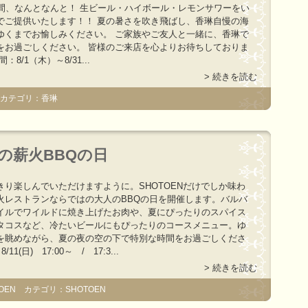
の間、なんとなんと！ 生ビール・ハイボール・レモンサワーをい
でご提供いたします！！ 夏の暑さを吹き飛ばし、香琳自慢の海
ゆくまでお愉しみください。 ご家族やご友人と一緒に、香琳で
をお過ごしください。 皆様のご来店を心よりお待ちしておりま
：8/1（木）～8/31...
> 続きを読む
 カテゴリ：香琳
人の薪火BBQの日
きり楽しんでいただけますように。SHOTOENだけでしか味わ
火レストランならではの大人のBBQの日を開催します。バルバ
イルでワイルドに焼き上げたお肉や、夏にぴったりのスパイス
タコスなど、冷たいビールにもぴったりのコースメニュー。ゆ
を眺めながら、夏の夜の空の下で特別な時間をお過ごしくださ
11(日) 17:00～ / 17:3...
> 続きを読む
OEN カテゴリ：SHOTOEN