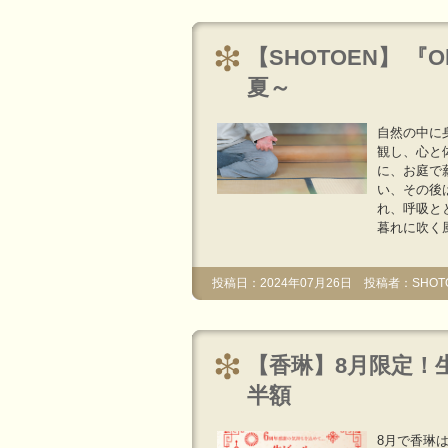
【SHOTOEN】 『
夏～
自然の中に
観し、心と
に、お庭で
い、その後
れ、呼吸と
暮れに吹く
投稿日：2024年07月26日 投稿者：SHOT
【香琳】8月限定！
半額
8月で香琳