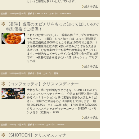
というご感想も多くいただいています。 ...
続きを読む
投稿日：2025年01月15日 投稿者：SHOTOEN カテゴリ：SHOTOEN
【香琳】当店のエビチリをもっと知ってほしいので
特別価格でご提供！
これだけは食べてほしい！ 香琳名物「プリプリ大海老の
チリソース」（8尾） もっと知ってほしいので期間限定
で単品定価税込1900円のところ税込1200円でご提供！！
大海老の重量感と匠の技 ●思わず笑みがこぼれる大きさ
当店では、むき海老の中でも最大の大海老を使用してい
ます。一般的なエビチリのサイズの1.5倍で食べ応え抜群
です！ ●素材の旨みを逃さない「漿（チャン）」 プリプ
リの理...
続きを読む
投稿日：2025年01月15日 投稿者：香琳 カテゴリ：香琳
【コンフェッティ】クリスマスディナー
大切な方と過ごす特別なひとときを、CONFETTIのクリ
スマススペシャルディナーで。 心温まる料理と窓から眺
めるイルミネーションと共に素敵な聖夜をお楽しみくだ
さい。 皆様のご来店を心よりお待ちしております。 期
間 2024/12/21（土）-12/25（水） 17:30‐最終入店20:00
クリスマススペシャルディナーコース – SNOW –1ドリ
ンク付き（乾杯用） 9,90...
続きを読む
投稿日：2024年11月26日 投稿者：confetti カテゴリ：confetti
【SHOTOEN】クリスマスディナー