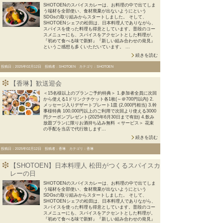
SHOTOENのスパイスカレーは、お料理の中で出てしま
う端材を全部使い、食材廃棄が出ないようにという
SDGsの取り組みからスタートしました。 そして、
SHOTOENシェフの松田は、日本料理人でありながら、
スパイスを使った料理も得意としています。普段のコー
スメニューにも、スパイスをアクセントとした料理が。
『初めて食べる味で新鮮』『新しい組み合わせの発見』
というご感想も多くいただいています。 ...
続きを読む
投稿日：2025年02月12日 投稿者：SHOTOEN カテゴリ：SHOTOEN
【香琳】歓送迎会
＜15名様以上のプランご予約特典＞ 1.参加者全員に次回
から使える1ドリンクチケット各1枚(～＠700円以内) 2.
メッセージ入りデザートプレート1皿 (2,000円相当) 3.幹
事様特典 100,000円以上のご利用で次回より使える3000
円クーポンプレゼント(2025年6月30日まで有効) 4.飲み
放題プランに限りお酒持ち込み無料 ＜サービス＞ 花束
の手配を当店で代行致します...
続きを読む
投稿日：2025年02月12日 投稿者：香琳 カテゴリ：香琳
【SHOTOEN】日本料理人 松田がつくるスパイスカ
レーの日
SHOTOENのスパイスカレーは、お料理の中で出てしま
う端材を全部使い、食材廃棄が出ないようにという
SDGsの取り組みからスタートしました。 そして、
SHOTOENシェフの松田は、日本料理人でありながら、
スパイスを使った料理も得意としています。普段のコー
スメニューにも、スパイスをアクセントとした料理が。
『初めて食べる味で新鮮』『新しい組み合わせの発見』