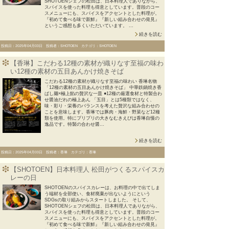
SHOTOENシェフの松田は、日本料理人でありながら、
スパイスを使った料理も得意としています。普段のコー
スメニューにも、スパイスをアクセントとした料理が。
『初めて食べる味で新鮮』『新しい組み合わせの発見』
というご感想も多くいただいています。 ...
続きを読む
投稿日：2025年04月03日 投稿者：SHOTOEN カテゴリ：SHOTOEN
【香琳】こだわる12種の素材が織りなす至福の味わ
い12種の素材の五目あんかけ焼きそば
こだわる12種の素材が織りなす至福の味わい 香琳名物
「12種の素材の五目あんかけ焼きそば」 中華鉄鍋焼き香
ばし麺×極上餡の贅沢な一皿 ●12種の厳選食材と特製合わ
せ醤油だれの極上あん 「五目」とは5種類ではなく、
味・彩り・栄養のバランスを考えた贅沢な組み合わせの
ことを意味します。香琳では豚肉・海鮮・野菜など12種
類を使用。特にプリプリの大きなむきえびは香琳自慢の
逸品です。特製の合わせ醤...
続きを読む
投稿日：2025年04月03日 投稿者：香琳 カテゴリ：香琳
【SHOTOEN】日本料理人 松田がつくるスパイスカ
レーの日
SHOTOENのスパイスカレーは、お料理の中で出てしま
う端材を全部使い、食材廃棄が出ないようにという
SDGsの取り組みからスタートしました。 そして、
SHOTOENシェフの松田は、日本料理人でありながら、
スパイスを使った料理も得意としています。普段のコー
スメニューにも、スパイスをアクセントとした料理が。
『初めて食べる味で新鮮』『新しい組み合わせの発見』