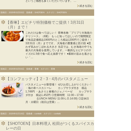
というご感想も多くいただいています。 ...
続きを読む
投稿日：2025年03月03日 投稿者：SHOTOEN カテゴリ：SHOTOEN
【香琳】エビチリ特別価格でご提供！3月31日
（月）まで！
これだけは食べてほしい！ 香琳名物「プリプリ大海老の
チリソース」（8尾） もっと知ってほしいので期間限定
で単品定価税込1900円のところ税込1200円でご提供！！
3月31日（月）までです。 大海老の重量感と匠の技 ●思
わず笑みがこぼれる大きさ 当店では、むき海老の中でも
最大の大海老を使用しています。一般的なエビチリのサ
イズの1.5倍で食べ応え抜群です！ ●素材の旨みを逃さな
い「...
続きを読む
投稿日：2025年03月03日 投稿者：香琳 カテゴリ：香琳
【コンフェッティ】2・3・4月のパスタメニュー
パスタメニューが新登場！ ぜひお召し上がりください！
・海の幸ペスカトーレ カップサラダ付き 税込
1,749円 ・あさりと春菊のジェノベーゼ カップサラ
ダ付き 税込1,452円 ◎営業時間 11:00～17:00
(LUNCH MENU 11:00-L.O.14:00) ◎定休日
月・火曜日（祝日は営業）...
続きを読む
投稿日：2025年02月19日 投稿者：confetti カテゴリ：confetti
【SHOTOEN】日本料理人 松田がつくるスパイスカ
レーの日