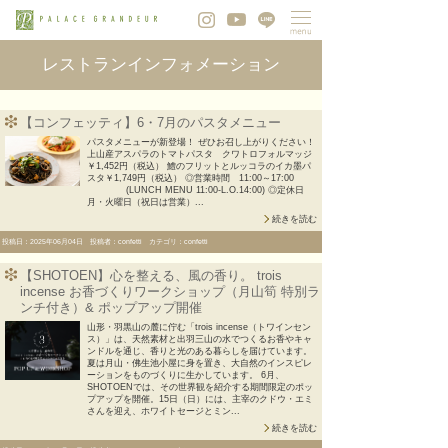
レストランインフォメーション
【コンフェッティ】6・7月のパスタメニュー
パスタメニューが新登場！ ぜひお召し上がりください！
上山産アスパラのトマトパスタ クワトロフォルマッジ
￥1,452円（税込） 鱧のフリットとルッコラのイカ墨パ
スタ￥1,749円（税込） ◎営業時間 11:00～17:00
(LUNCH MENU 11:00-L.O.14:00) ◎定休日
月・火曜日（祝日は営業）...
続きを読む
投稿日：2025年06月04日 投稿者：confetti カテゴリ：confetti
【SHOTOEN】心を整える、風の香り。 trois
incense お香づくりワークショップ（月山筍 特別ラ
ンチ付き）& ポップアップ開催
山形・羽黒山の麓に佇む「trois incense（トワインセン
ス）」は、天然素材と出羽三山の水でつくるお香やキャ
ンドルを通じ、香りと光のある暮らしを届けています。
夏は月山・佛生池小屋に身を置き、大自然のインスピレ
ーションをものづくりに生かしています。 6月、
SHOTOENでは、その世界観を紹介する期間限定のポッ
プアップを開催。15日（日）には、主宰のクドウ・エミ
さんを迎え、ホワイトセージとミン...
続きを読む