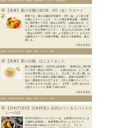
投稿日：2025年06月03日 投稿者：SHOTOEN カテゴリ：SHOTOEN
【香琳】夏の涼麺の第2弾、6/6（金）スタート
香琳では、夏の涼麺好評実施中！ 6/6（金）より第２弾
の麺もスタートします。 ランチ限定香琳涼麺 ・香琳式
涼し鶏中華ゲソ天付（税込1,200円） 山椒を効かせ、ど
ごし爽やかな鶏中華に仕上げました。やっぱり食べたく
なるゲソ天を香琳でどうぞ！ ・昔ながらの五目冷し中華
（税込1,400円）※6/6（金）より提供スタート まろやか
な酸味のスープと特製中華麺。具沢山で栄養満点、夏を
感じる...
続きを読む
投稿日：2025年06月03日 投稿者：香琳 カテゴリ：香琳
【香琳】夏の涼麺、はじまりました
夏の涼麺実施中！ 2025年は新登場！「香琳式涼し鶏中華
ゲソ天付（税込1,200円）」。 山椒を効かせ、どごし爽
やかな鶏中華に仕上げました。 大人気「冷し担々麺」は
ピリッと甘辛な挽肉と胡麻の風味に、花椒や自家製ラー
油が一層食欲を引き立てます。 6月も涼麺のラインナッ
プが増えますのでお楽しみに！ 【予約・お問い合わせ】
山形チャイニーズ 香琳 〒990-2432 ...
続きを読む
投稿日：2025年05月08日 投稿者：香琳 カテゴリ：香琳
【SHOTOEN】日本料理人 松田がつくるスパイスカ
レーの日
SHOTOENのスパイスカレーは、お料理の中で出てしま
う端材を全部使い、食材廃棄が出ないようにという
SDGsの取り組みからスタートしました。 そして、