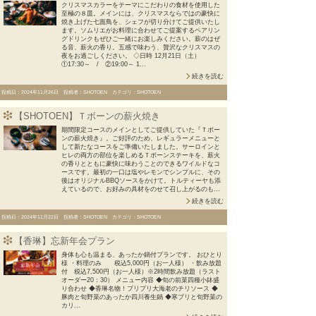
クリスマスカラーをテーマにこだわりの食材を使用した
至極の８皿。メインには、クリスマスならではの豪快に
焼き上げた七面鳥を、シェフが切り分けてご提供いたし
ます。ソムリエがお料理に合わせてご提案するペアリン
グドリンクもぜひご一緒にお楽しみください。薪のはぜ
る音、薪火の香り。五感で味わう、贅沢なクリスマスの
夜をお過ごしください。 ◇日時 12月21日（土）
①17:30～ / ②19:00～ 1...
続きを読む
投稿日：2024年11月26日 投稿者：SHOTOEN カテゴリ：SHOTOEN
【SHOTOEN】Ｔボーンの薪火焼き
期間限定コースのメインとしてご提供していた『Ｔボー
ンの薪火焼き』。ご好評のため、レギュラーメニューと
して新たなコースをご準備いたしました。サーロインと
ヒレの両方の部位を楽しめるＴボーンステーキを、薪火
の香りとともに豪快に味わうことのできるワイルドなコ
ースです。最初の一口は塩やレモンでシンプルに、その
後はオリジナルBBQソースをかけて。トルティーヤも添
えているので、お好みの具材をのせて召し上がるのも...
続きを読む
投稿日：2024年11月22日 投稿者：SHOTOEN カテゴリ：SHOTOEN
【香琳】忘新年会プラン
身体も心も温まる、あったか鍋付プランです。 おひとり
様 ・料理のみ 税込5,000円（お一人様） ・飲み放題
付 税込7,500円（お一人様）※2時間飲み放題（ラスト
オーダー20：30） メニュー内容 ◆旬の前菜四種小鉢盛
り合わせ ◆香琳名物！プリプリ大海老のチリソース ◆
豚肉と旬野菜のあったか四川養生鍋 ◆寒ブリと旬野菜の
カリ...