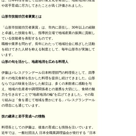
や若手育成に尽力してきたことが高く評価されました。
山形市技能功労者褒賞とは
「山形市技能功労者褒賞」は、市内に居住し、30年以上の経験
と卓越した技能を有し、指導的立場で地域産業の振興に貢献し
ている技能者を表彰するものです。
職種や業界を問わず、長年にわたって地域社会に根ざした活動
を続けてきた人材を称える制度として、毎年山形市が実施して
います。
山形の旬を活かし、地産地消を広める料理人
伊藤はパレスグランデール日本料理部門の料理長として、四季
折々の地元食材を生かした料理を提供し続けてきました。山形
ならではの味覚を活かした献立は、多くの来館者に感動を与
え、地域の生産者や調理関係者との連携を大切にし、食材の魅
力を引き出すことで“地産地消の輪”を広げてきました。その取
り組みは「食を通じて地域を豊かにする」パレスグランデール
の理念にも通じています。
技の継承と若手育成への情熱
料理長としての伊藤は、後進の育成にも情熱を注いでいます。
近年では、一般社団法人 日本全職業調理協会が発行する『日本