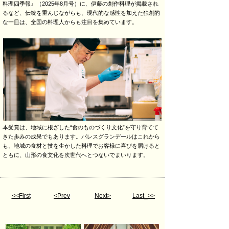
料理四季報』（2025年8月号）に、伊藤の創作料理が掲載され
るなど、伝統を重んじながらも、現代的な感性を加えた独創的
な一皿は、全国の料理人からも注目を集めています。
本受賞は、地域に根ざした“食のものづくり文化”を守り育てて
きた歩みの成果でもあります。パレスグランデールはこれから
も、地域の食材と技を生かした料理でお客様に喜びを届けると
ともに、山形の食文化を次世代へとつないでまいります。
<<First
<Prev
Next>
Last_>>