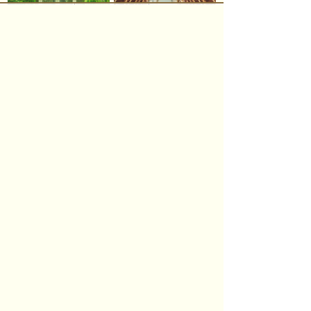
オワゾブルー山形
ジョイン/ブライダル
会議・宴会
ご宿泊のご案内
パレスグランデール
〒990-2432 山形市荒楯町1-17-40
TEL.
023-633-3313
FAX.023-633-3159
個人情報保護方針