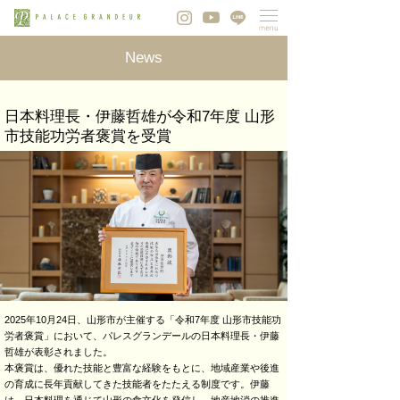
News
日本料理長・伊藤哲雄が令和7年度 山形
市技能功労者褒賞を受賞
2025年10月24日、山形市が主催する「令和7年度 山形市技能功
労者褒賞」において、パレスグランデールの日本料理長・伊藤
哲雄が表彰されました。
本褒賞は、優れた技能と豊富な経験をもとに、地域産業や後進
の育成に長年貢献してきた技能者をたたえる制度です。伊藤
は、日本料理を通じて山形の食文化を発信し、地産地消の推進