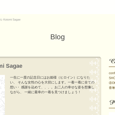
Kotomi Sagae
Blog
 Sagae
conf
一生に一度の記念日にはお姫様（ヒロイン）になりた
SH
い、 そんな女性の心を大切にします。一着一着に全ての
④Ot
想い・ 感謝を込めて、、、。お二人の幸せな姿を想像し
香琳
ながら、 一緒に最幸の一着を見つけましょう！