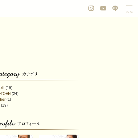
etti
(19)
OTOEN
(24)
her
(1)
(19)