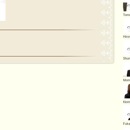
Tomo
Hiro
Shun
Mom
Kiom
Fuk