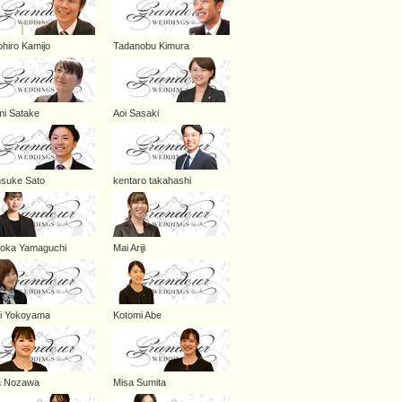
hiro Kamijo
Tadanobu Kimura
mi Satake
Aoi Sasaki
suke Sato
kentaro takahashi
oka Yamaguchi
Mai Ariji
i Yokoyama
Kotomi Abe
a Nozawa
Misa Sumita